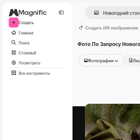
Создать
Создать ИИ-изображение
Главная
Поиск
Фото По Запросу Новог
Стоковый
Фотографии
Ли
Посмотреть
Все изображения
Все инструменты
Векторы
Иллюстрации
Фотографии
PSD
Шаблоны
Мокапы
Видео
Видеоролик
Моушн-дизайн
Видеошаблоны
Иконки
3D-модели
Шрифты