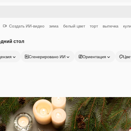
Создать ИИ-видео
зима
белый цвет
торт
выпечка
кул
одний стол
цензия
Сгенерировано ИИ
Ориентация
Цве
Продукция
Начать