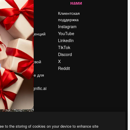
нами
Цены
о
О нас
Клиентская
поддержка
Reviews
Instagram
Вакансии
YouTube
Поиск тенденций
LinkedIn
Блог
TikTok
События
Discord
Slidesgo
ости
X
Продайте свой
контент
Reddit
в
Помещение для
прессы
Ищете magnific.ai
ee to the storing of cookies on your device to enhance site