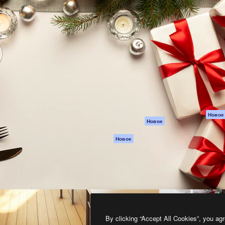
атформа для создания
Spaces
Academy
работ. Более 1 миллиона
ИИ-помощник
Документация п
реди креаторов,
Пакету ИИ
Генератор
гентств и студий.
изображений ИИ
Служба
поддержки
Генератор видео
ИИ
Условия и
положения
Генератор голоса
на основе ИИ
Политика
конфиденциальн
Стоковый контент
Оригиналы
MCP для
Новое
Новое
Claude/ChatGPT
Политика файло
cookie
Агенты
Новое
Центр доверия
API
Партнеры
Мобильное
приложение
Предприятие
Все инструменты
Magnific
By clicking “Accept All Cookies”, you agr