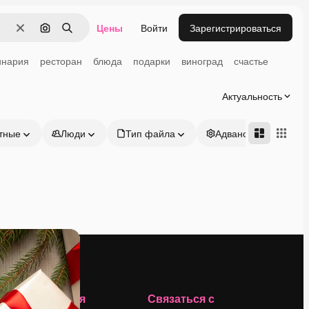
Цены
Войти
Зарегистрироваться
Очистить
Поиск по изображению
Поиск
инария
ресторан
блюда
подарки
виноград
счастье
Актуальность
тные
Люди
Тип файла
Адвансд
Компания
Связаться с