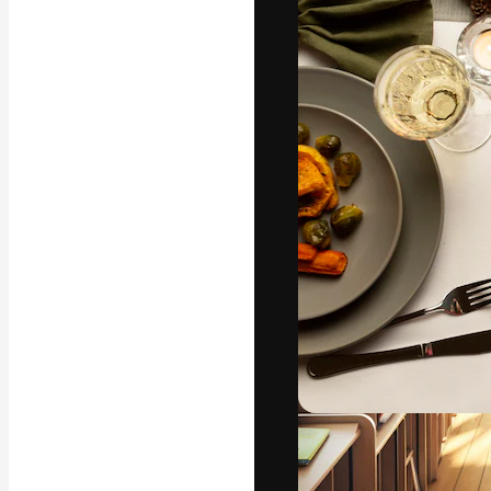
Креативная пл
ваших лучших 
подписчиков с
предприятий, а
Pусский