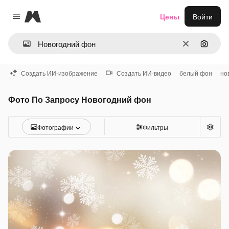
Magnific
Цены
Войти
Close menu
Очистить
Поиск 
Создать ИИ-изображение
Создать ИИ-видео
белый фон
но
Фото По Запросу Новогодний фон
Фотографии
Фильтры