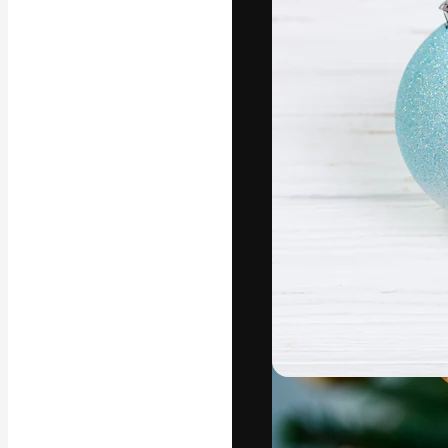
Креативная пл
ваших лучших 
подписчиков с
предприятий, а
Pусский