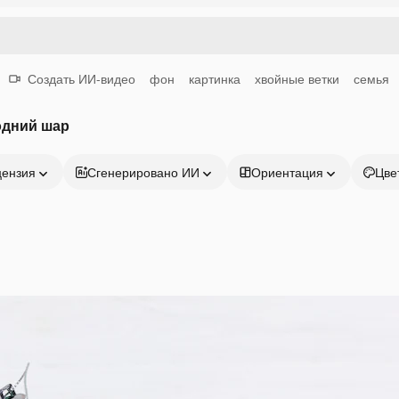
Создать ИИ-видео
фон
картинка
хвойные ветки
семья
одний шар
цензия
Сгенерировано ИИ
Ориентация
Цве
Продукция
Начать