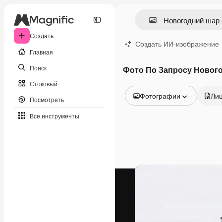
Создать
Создать ИИ-изображение
Главная
Поиск
Фото По Запросу Новог
Стоковый
Фотографии
Ли
Посмотреть
Все изображения
Все инструменты
Векторы
Иллюстрации
Фотографии
PSD
Шаблоны
Мокапы
Видео
Видеоролик
Моушн-дизайн
Видеошаблоны
Иконки
3D-модели
Шрифты