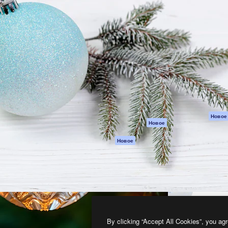
атформа для создания
Spaces
Academy
работ. Более 1 миллиона
ИИ-помощник
Документация п
реди креаторов,
Пакету ИИ
Генератор
гентств и студий.
изображений ИИ
Служба
поддержки
Генератор видео
ИИ
Условия и
положения
Генератор голоса
на основе ИИ
Политика
конфиденциальн
Стоковый контент
Оригиналы
MCP для
Новое
Новое
Claude/ChatGPT
Политика файло
cookie
Агенты
Новое
Центр доверия
API
Партнеры
Мобильное
приложение
Предприятие
Все инструменты
Magnific
By clicking “Accept All Cookies”, you agr