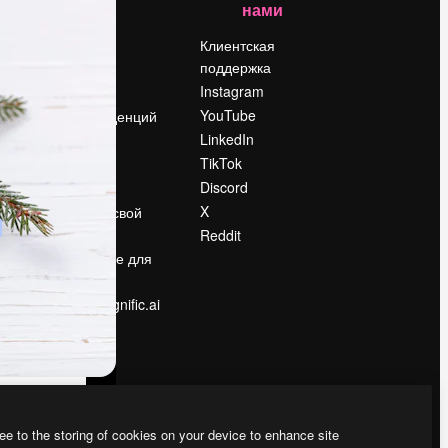
нами
Цены
о
О нас
Клиентская
поддержка
Reviews
Instagram
Вакансии
YouTube
Поиск тенденций
LinkedIn
Блог
TikTok
События
Discord
Slidesgo
ости
X
Продайте свой
контент
Reddit
в
Помещение для
прессы
Ищете magnific.ai
ee to the storing of cookies on your device to enhance site