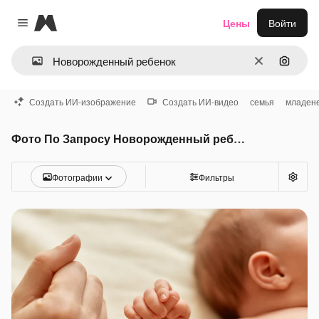
Magnific
Цены
Войти
Close menu
Очистить
Поиск 
Создать ИИ-изображение
Создать ИИ-видео
семья
младене
Фото По Запросу Новорожденный ребенок
Фотографии
Фильтры