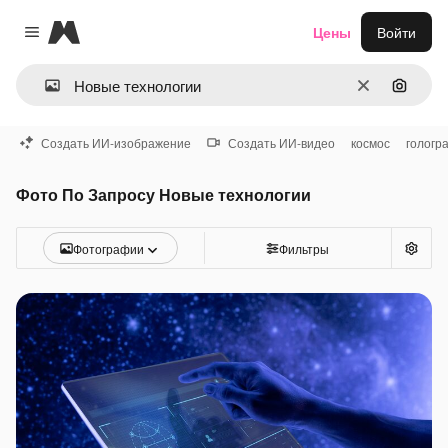
Magnific
Цены
Войти
Close menu
Очистить
Поиск 
Создать ИИ-изображение
Создать ИИ-видео
космос
гологр
Фото По Запросу Новые технологии
Фотографии
Фильтры