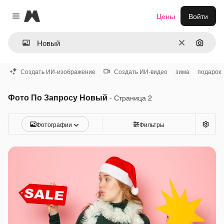
Magnific
Цены
Войти
Close menu
Очистить
Поиск 
Создать ИИ-изображение
Создать ИИ-видео
зима
подарок
Фото По Запросу Новый
- Страница 2
Фотографии
Фильтры