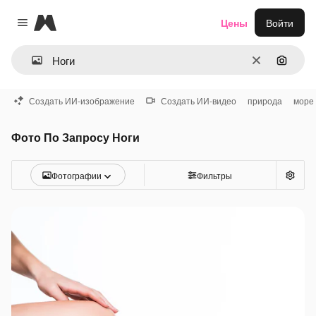
Magnific
Цены
Войти
Close menu
Очистить
Поиск 
Создать ИИ-изображение
Создать ИИ-видео
природа
море
Фото По Запросу Ноги
Фотографии
Фильтры