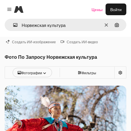
Magnific
Цены
Войти
Close menu
Очистить
Поиск 
Создать ИИ-изображение
Создать ИИ-видео
Фото По Запросу Норвежская культура
Фотографии
Фильтры