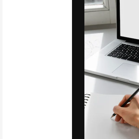
Креативная пл
ваших лучших 
подписчиков с
предприятий, а
Pусский