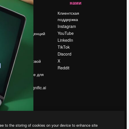
нами
Цены
о
О нас
Клиентская
поддержка
Reviews
Instagram
Вакансии
YouTube
Поиск тенденций
LinkedIn
Блог
TikTok
События
Discord
Slidesgo
ости
X
Продайте свой
контент
Reddit
в
Помещение для
прессы
Ищете magnific.ai
ee to the storing of cookies on your device to enhance site