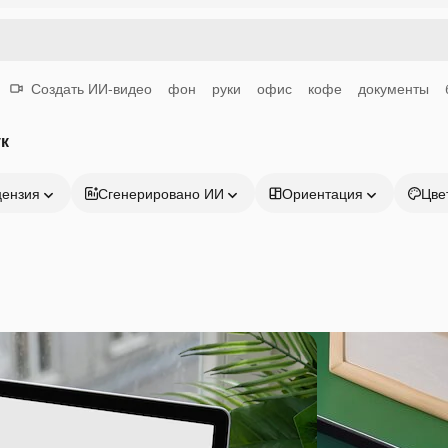
Создать ИИ-видео
фон
руки
офис
кофе
документы
к
цензия
Сгенерировано ИИ
Ориентация
Цве
Продукция
Начать