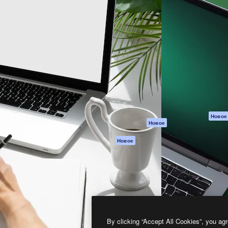
атформа для создания
Spaces
Academy
работ. Более 1 миллиона
ИИ-помощник
Документация п
реди креаторов,
Пакету ИИ
Генератор
гентств и студий.
изображений ИИ
Служба
поддержки
Генератор видео
ИИ
Условия и
положения
Генератор голоса
на основе ИИ
Политика
конфиденциальн
Стоковый контент
Оригиналы
MCP для
Новое
Новое
Claude/ChatGPT
Политика файло
cookie
Агенты
Новое
Центр доверия
API
Партнеры
Мобильное
приложение
Предприятие
Все инструменты
Magnific
By clicking “Accept All Cookies”, you agr