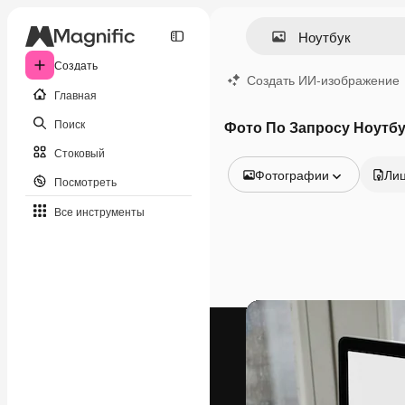
Создать
Создать ИИ-изображение
Главная
Поиск
Фото По Запросу Ноутбу
Стоковый
Фотографии
Ли
Посмотреть
Все изображения
Все инструменты
Векторы
Иллюстрации
Фотографии
PSD
Шаблоны
Мокапы
Видео
Видеоролик
Моушн-дизайн
Видеошаблоны
Иконки
3D-модели
Шрифты