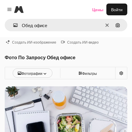
Magnific
Цены
Войти
Close menu
Очистить
Поиск 
Создать ИИ-изображение
Создать ИИ-видео
Фото По Запросу Обед офисе
Фотографии
Фильтры