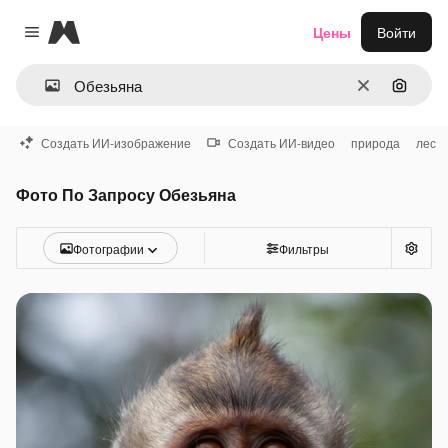
Magnific
Цены
Войти
Close menu
Очистить
Поиск 
Создать ИИ-изображение
Создать ИИ-видео
природа
лес
Фото По Запросу Обезьяна
Фотографии
Фильтры