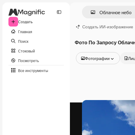
Создать
Создать ИИ-изображение
Главная
Поиск
Фото По Запросу Облач
Стоковый
Фотографии
Ли
Посмотреть
Все изображения
Все инструменты
Векторы
Иллюстрации
Фотографии
PSD
Шаблоны
Мокапы
Видео
Видеоролик
Моушн-дизайн
Видеошаблоны
Иконки
3D-модели
Шрифты