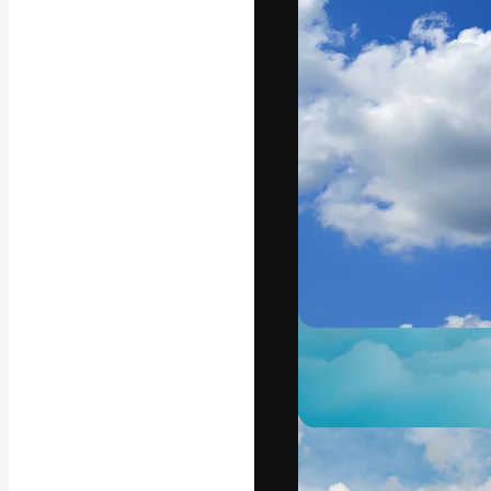
Креативная пл
ваших лучших 
подписчиков с
предприятий, а
Pусский