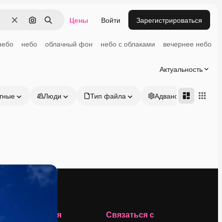
Цены
Войти
Зарегистрироваться
Очистить
Поиск по изображению
Поиск
небо
небо
облачный фон
небо с облаками
вечернее небо
Актуальность
тные
Люди
Тип файла
Адвансд
Компания
Связаться с