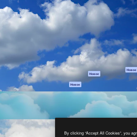
атформа для создания
Spaces
Academy
работ. Более 1 миллиона
ИИ-помощник
Документация п
реди креаторов,
Пакету ИИ
Генератор
гентств и студий.
изображений ИИ
Служба
поддержки
Генератор видео
ИИ
Условия и
положения
Генератор голоса
на основе ИИ
Политика
конфиденциальн
Стоковый контент
Оригиналы
MCP для
Новое
Новое
Claude/ChatGPT
Политика файло
cookie
Агенты
Новое
Центр доверия
API
Партнеры
Мобильное
приложение
Предприятие
Все инструменты
Magnific
By clicking “Accept All Cookies”, you agr