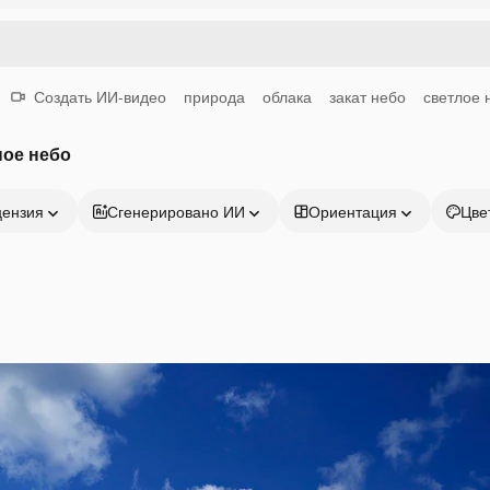
Создать ИИ-видео
природа
облака
закат небо
светлое 
ное небо
цензия
Сгенерировано ИИ
Ориентация
Цве
Продукция
Начать