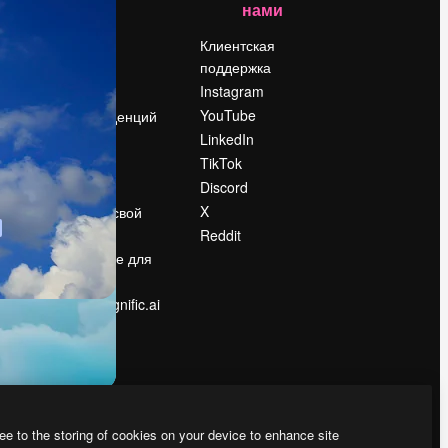
нами
Цены
о
О нас
Клиентская
поддержка
Reviews
Instagram
Вакансии
YouTube
Поиск тенденций
LinkedIn
Блог
TikTok
События
Discord
Slidesgo
ости
X
Продайте свой
контент
Reddit
в
Помещение для
прессы
Ищете magnific.ai
ee to the storing of cookies on your device to enhance site