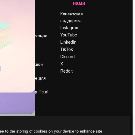
нами
Цены
о
О нас
Клиентская
поддержка
Reviews
Instagram
Вакансии
YouTube
Поиск тенденций
LinkedIn
Блог
TikTok
События
Discord
Slidesgo
ости
X
Продайте свой
контент
Reddit
в
Помещение для
прессы
Ищете magnific.ai
ee to the storing of cookies on your device to enhance site