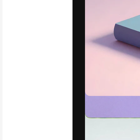
Креативная пл
ваших лучших 
подписчиков с
предприятий, а
Pусский