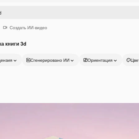
Создать ИИ-видео
а книги 3d
цензия
Сгенерировано ИИ
Ориентация
Цве
Продукция
Начать