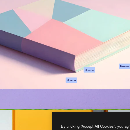
атформа для создания
Spaces
Academy
работ. Более 1 миллиона
ИИ-помощник
Документация п
реди креаторов,
Пакету ИИ
Генератор
гентств и студий.
изображений ИИ
Служба
поддержки
Генератор видео
ИИ
Условия и
положения
Генератор голоса
на основе ИИ
Политика
конфиденциальн
Стоковый контент
Оригиналы
MCP для
Новое
Новое
Claude/ChatGPT
Политика файло
cookie
Агенты
Новое
Центр доверия
API
Партнеры
Мобильное
приложение
Предприятие
Все инструменты
Magnific
By clicking “Accept All Cookies”, you agr