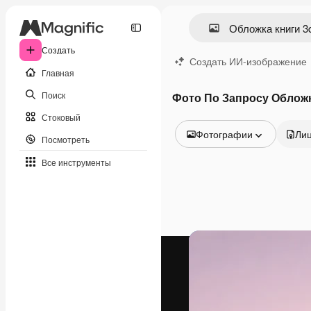
Создать
Создать ИИ-изображение
Главная
Поиск
Фото По Запросу Обложк
Стоковый
Фотографии
Ли
Посмотреть
Все изображения
Все инструменты
Векторы
Иллюстрации
Фотографии
PSD
Шаблоны
Мокапы
Видео
Видеоролик
Моушн-дизайн
Видеошаблоны
Иконки
3D-модели
Шрифты