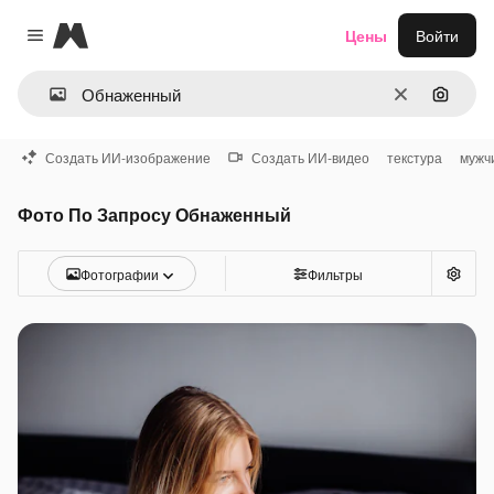
Magnific
Цены
Войти
Close menu
Очистить
Поиск 
Создать ИИ-изображение
Создать ИИ-видео
текстура
мужч
Фото По Запросу Обнаженный
Фотографии
Фильтры