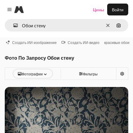
Magnific
Цены
Войти
Close menu
Очистить
Поиск 
Создать ИИ-изображение
Создать ИИ-видео
красивые обои
Фото По Запросу Обои стену
Фотографии
Фильтры