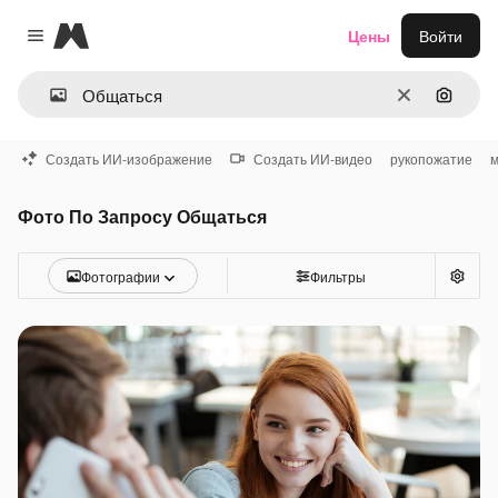
Magnific
Цены
Войти
Close menu
Очистить
Поиск 
Создать ИИ-изображение
Создать ИИ-видео
рукопожатие
м
Фото По Запросу Общаться
Фотографии
Фильтры