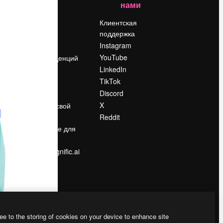
нами
Цены
о
О нас
Клиентская
поддержка
Reviews
Instagram
Вакансии
YouTube
Поиск тенденций
LinkedIn
Блог
TikTok
События
Discord
Slidesgo
ости
X
Продайте свой
контент
Reddit
в
Помещение для
прессы
Ищете magnific.ai
ee to the storing of cookies on your device to enhance site