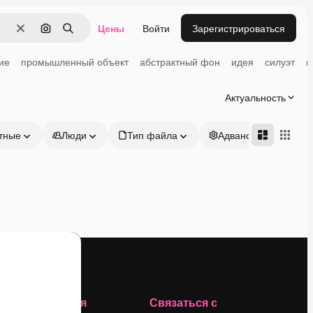
Цены
Войти
Зарегистрироваться
Очистить
Поиск по изображению
Поиск
ие
промышленный объект
абстрактный фон
идея
силуэт
г
Актуальность
тные
Люди
Тип файла
Адвансд
Компания
Связаться с