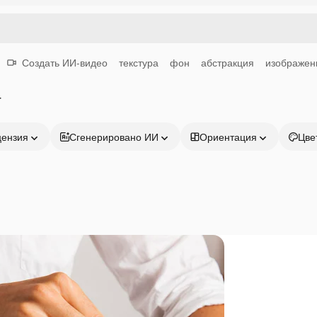
Создать ИИ-видео
текстура
фон
абстракция
изображен
т
цензия
Сгенерировано ИИ
Ориентация
Цве
Продукция
Начать