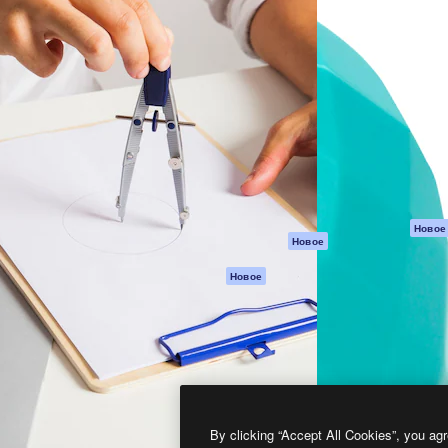
атформа для создания
Spaces
Academy
работ. Более 1 миллиона
ИИ-помощник
Документация п
реди креаторов,
Пакету ИИ
Генератор
гентств и студий.
изображений ИИ
Служба
поддержки
Генератор видео
ИИ
Условия и
положения
Генератор голоса
на основе ИИ
Политика
конфиденциальн
Стоковый контент
Оригиналы
MCP для
Новое
Новое
Claude/ChatGPT
Политика файло
cookie
Агенты
Новое
Центр доверия
API
Партнеры
Мобильное
приложение
Предприятие
Все инструменты
Magnific
By clicking “Accept All Cookies”, you agr