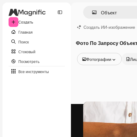
Создать
Создать ИИ-изображение
Главная
Поиск
Фото По Запросу Объек
Стоковый
Фотографии
Ли
Посмотреть
Все изображения
Все инструменты
Векторы
Иллюстрации
Фотографии
PSD
Шаблоны
Мокапы
Видео
Видеоролик
Моушн-дизайн
Видеошаблоны
Иконки
3D-модели
Шрифты