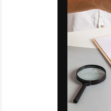
Креативная пл
ваших лучших 
подписчиков с
предприятий, а
Pусский