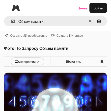
Magnific
Цены
Войти
Close menu
Очистить
Поиск 
Создать ИИ-изображение
Создать ИИ-видео
Фото По Запросу Объем памяти
Фотографии
Фильтры