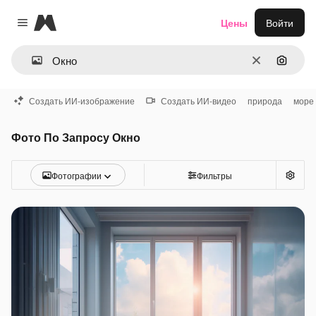
Magnific
Цены
Войти
Close menu
Очистить
Поиск 
Создать ИИ-изображение
Создать ИИ-видео
природа
море
Фото По Запросу Окно
Фотографии
Фильтры