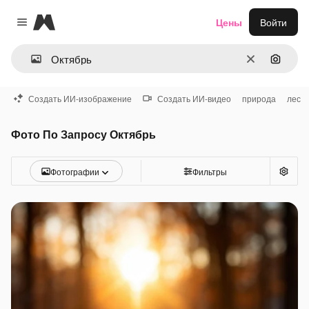
Magnific
Цены
Войти
Close menu
Очистить
Поиск 
Создать ИИ-изображение
Создать ИИ-видео
природа
лес
Фото По Запросу Октябрь
Фотографии
Фильтры