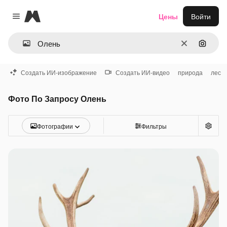
Magnific
Цены
Войти
Close menu
Очистить
Поиск 
Создать ИИ-изображение
Создать ИИ-видео
природа
лес
Фото По Запросу Олень
Фотографии
Фильтры