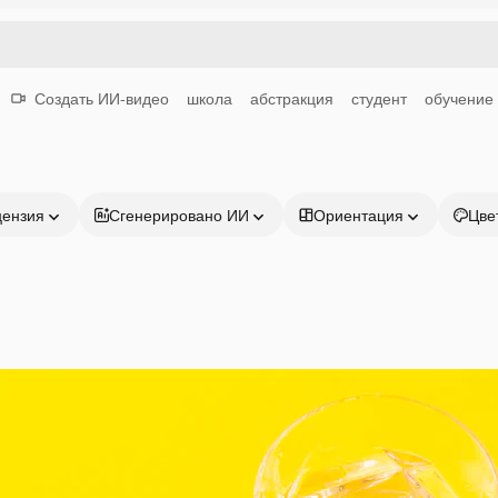
Создать ИИ-видео
школа
абстракция
студент
обучение
цензия
Сгенерировано ИИ
Ориентация
Цве
Продукция
Начать