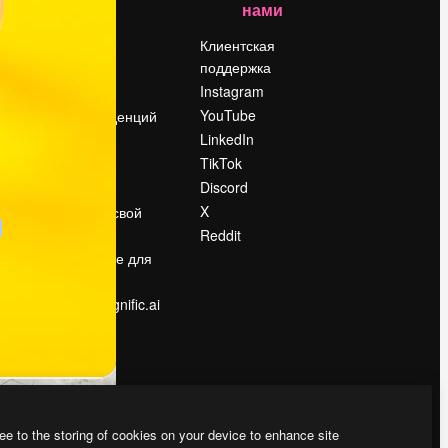
нами
Цены
о
О нас
Клиентская
поддержка
Reviews
Instagram
Вакансии
YouTube
Поиск тенденций
LinkedIn
Блог
TikTok
События
Discord
Slidesgo
ости
X
Продайте свой
контент
Reddit
в
Помещение для
прессы
Ищете magnific.ai
ee to the storing of cookies on your device to enhance site