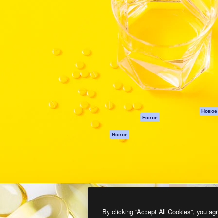
атформа для создания
Spaces
Academy
работ. Более 1 миллиона
ИИ-помощник
Документация п
реди креаторов,
Пакету ИИ
Генератор
гентств и студий.
изображений ИИ
Служба
поддержки
Генератор видео
ИИ
Условия и
положения
Генератор голоса
на основе ИИ
Политика
конфиденциальн
Стоковый контент
Оригиналы
MCP для
Новое
Новое
Claude/ChatGPT
Политика файло
cookie
Агенты
Новое
Центр доверия
API
Партнеры
Мобильное
приложение
Предприятие
Все инструменты
Magnific
By clicking “Accept All Cookies”, you agr