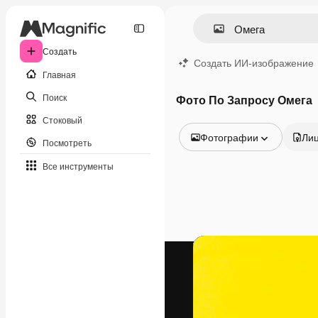
Создать
Создать ИИ-изображение
Главная
Поиск
Фото По Запросу Омега
Стоковый
Фотографии
Ли
Посмотреть
Все изображения
Все инструменты
Векторы
Иллюстрации
Фотографии
PSD
Шаблоны
Мокапы
Видео
Видеоролик
Моушн-дизайн
Видеошаблоны
Иконки
3D-модели
Шрифты