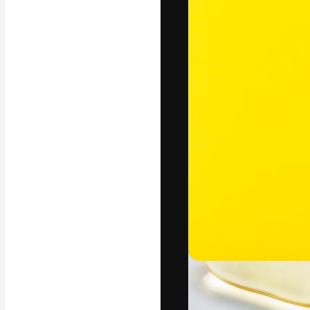
Креативная пл
ваших лучших 
подписчиков с
предприятий, а
Pусский