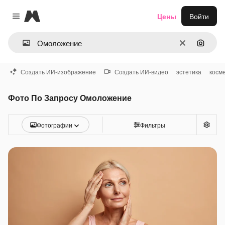
Magnific
Цены
Войти
Close menu
Очистить
Поиск 
Создать ИИ-изображение
Создать ИИ-видео
эстетика
косм
Фото По Запросу Омоложение
Фотографии
Фильтры