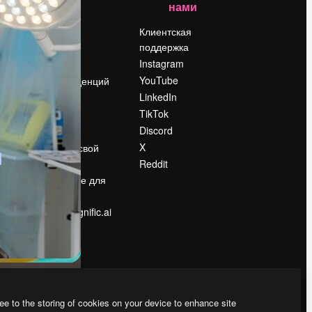
нами
Цены
о
О нас
Клиентская
поддержка
Reviews
Instagram
Вакансии
YouTube
Поиск тенденций
LinkedIn
Блог
TikTok
События
Discord
Slidesgo
ости
X
Продайте свой
контент
Reddit
в
Помещение для
прессы
Ищете magnific.ai
ee to the storing of cookies on your device to enhance site