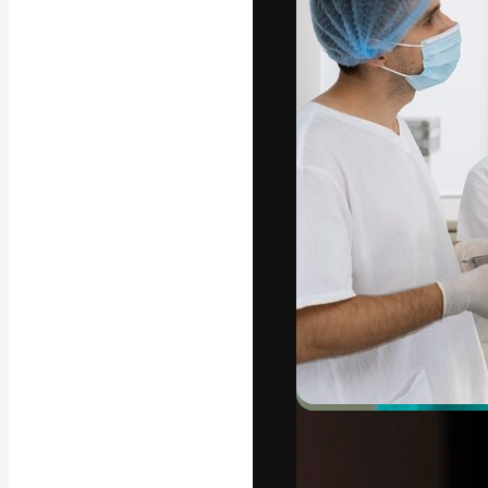
Креативная пл
ваших лучших 
подписчиков с
предприятий, а
Pусский