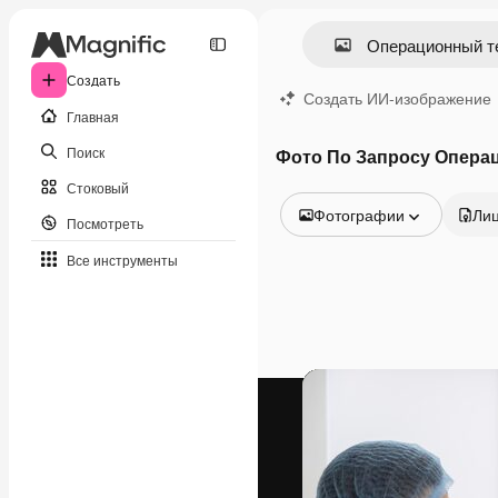
Создать
Создать ИИ-изображение
Главная
Поиск
Фото По Запросу Опера
Стоковый
Фотографии
Ли
Посмотреть
Все изображения
Все инструменты
Векторы
Иллюстрации
Фотографии
PSD
Шаблоны
Мокапы
Видео
Видеоролик
Моушн-дизайн
Видеошаблоны
Иконки
3D-модели
Шрифты