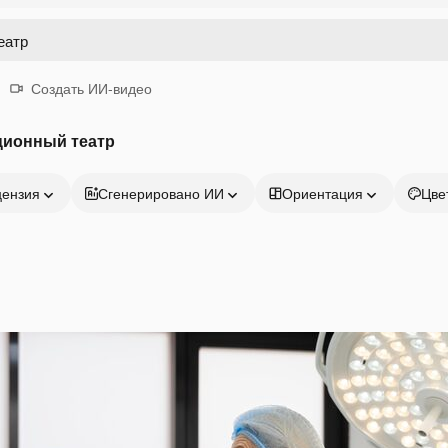
Создать ИИ-видео
ционный театр
цензия
Сгенерировано ИИ
Ориентация
Цве
Продукция
Начать