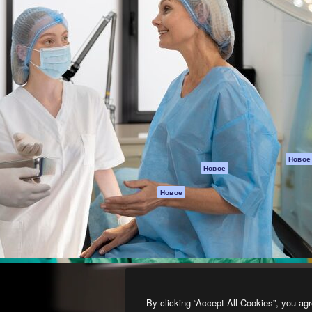
атформа для создания
Spaces
Academy
работ. Более 1 миллиона
ИИ-помощник
Документация п
реди креаторов,
Пакету ИИ
Генератор
гентств и студий.
изображений ИИ
Служба
поддержки
Генератор видео
ИИ
Условия и
положения
Генератор голоса
на основе ИИ
Политика
конфиденциальн
Стоковый контент
Оригиналы
MCP для
Новое
Новое
Claude/ChatGPT
Политика файло
cookie
Агенты
Новое
Центр доверия
API
Партнеры
Мобильное
приложение
Предприятие
Все инструменты
Magnific
By clicking “Accept All Cookies”, you agr