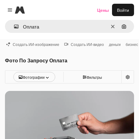
Magnific
Цены
Войти
Close menu
Очистить
Поиск 
Создать ИИ-изображение
Создать ИИ-видео
деньги
бизнес
Фото По Запросу Оплата
Фотографии
Фильтры