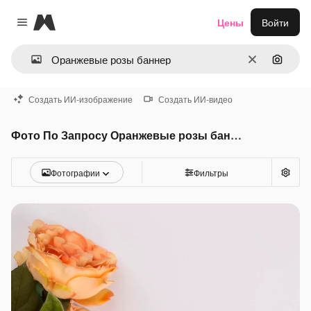
Magnific
Цены
Войти
Close menu
Очистить
Поиск 
Создать ИИ-изображение
Создать ИИ-видео
Фото По Запросу Оранжевые розы баннер
Фотографии
Фильтры