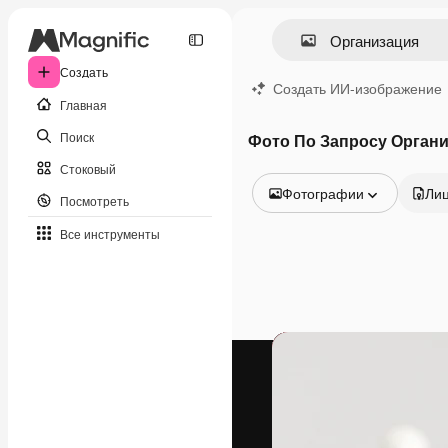
Создать
Создать ИИ-изображение
Главная
Поиск
Фото По Запросу Орган
Стоковый
Фотографии
Ли
Посмотреть
Все изображения
Все инструменты
Векторы
Иллюстрации
Фотографии
PSD
Шаблоны
Мокапы
Видео
Видеоролик
Моушн-дизайн
Видеошаблоны
Иконки
3D-модели
Шрифты