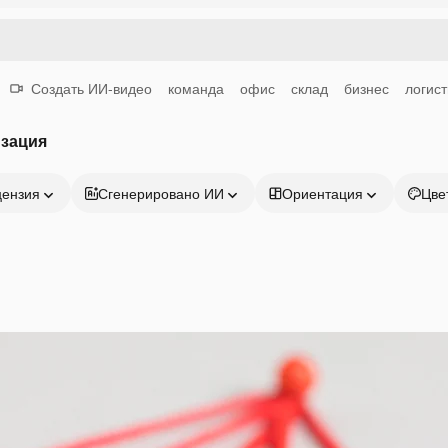
Создать ИИ-видео
команда
офис
склад
бизнес
логист
изация
цензия
Сгенерировано ИИ
Ориентация
Цве
Продукция
Начать