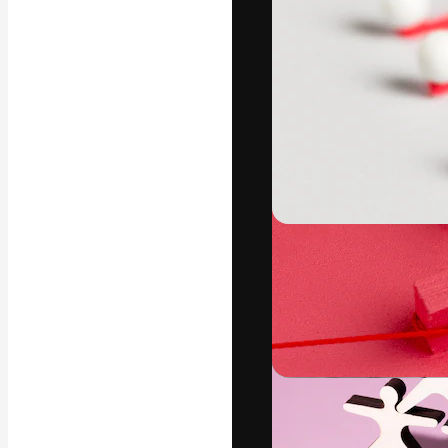
Креативная пл
ваших лучших 
подписчиков с
предприятий, а
Pусский