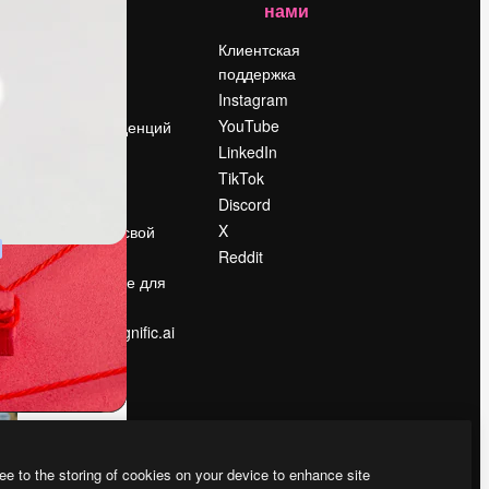
нами
Цены
о
О нас
Клиентская
поддержка
Reviews
Instagram
Вакансии
YouTube
Поиск тенденций
LinkedIn
Блог
TikTok
События
Discord
Slidesgo
ости
X
Продайте свой
контент
Reddit
в
Помещение для
прессы
Ищете magnific.ai
ee to the storing of cookies on your device to enhance site