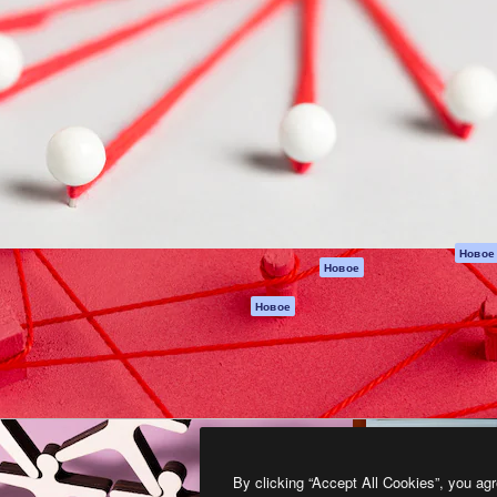
атформа для создания
Spaces
Academy
работ. Более 1 миллиона
ИИ-помощник
Документация п
реди креаторов,
Пакету ИИ
Генератор
гентств и студий.
изображений ИИ
Служба
поддержки
Генератор видео
ИИ
Условия и
положения
Генератор голоса
на основе ИИ
Политика
конфиденциальн
Стоковый контент
Оригиналы
MCP для
Новое
Новое
Claude/ChatGPT
Политика файло
cookie
Агенты
Новое
Центр доверия
API
Партнеры
Мобильное
приложение
Предприятие
Все инструменты
Magnific
By clicking “Accept All Cookies”, you agr