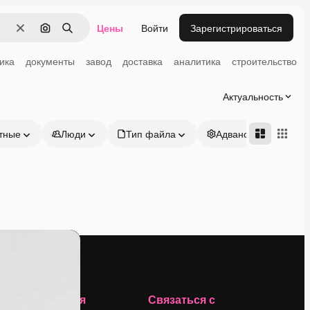
Цены
Войти
Зарегистрироваться
Очистить
Поиск по изображению
Поиск
ика
документы
завод
доставка
аналитика
строительство
Актуальность
тные
Люди
Тип файла
Адвансд
Компания
Связаться с