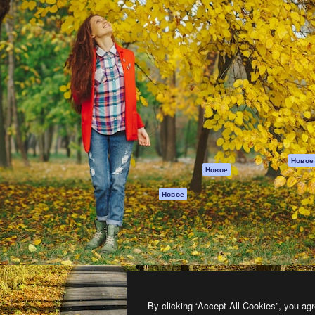
атформа для создания
Spaces
Academy
работ. Более 1 миллиона
ИИ-помощник
Документация п
реди креаторов,
Пакету ИИ
Генератор
гентств и студий.
изображений ИИ
Служба
поддержки
Генератор видео
ИИ
Условия и
положения
Генератор голоса
на основе ИИ
Политика
конфиденциальн
Стоковый контент
Оригиналы
MCP для
Новое
Новое
Claude/ChatGPT
Политика файло
cookie
Агенты
Новое
Центр доверия
API
Партнеры
Мобильное
приложение
Предприятие
Все инструменты
Magnific
By clicking “Accept All Cookies”, you agr