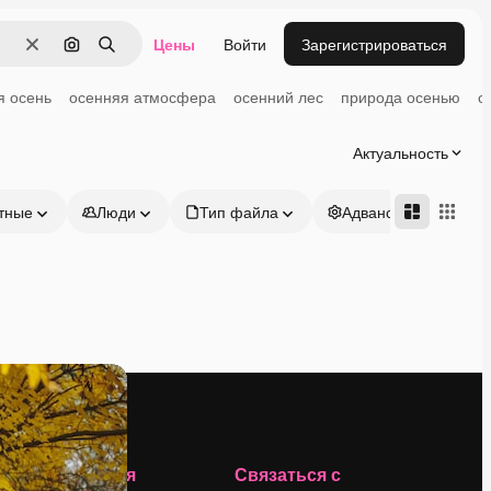
Цены
Войти
Зарегистрироваться
Очистить
Поиск по изображению
Поиск
я осень
осенняя атмосфера
осенний лес
природа осенью
о
Актуальность
тные
Люди
Тип файла
Адвансд
Компания
Связаться с