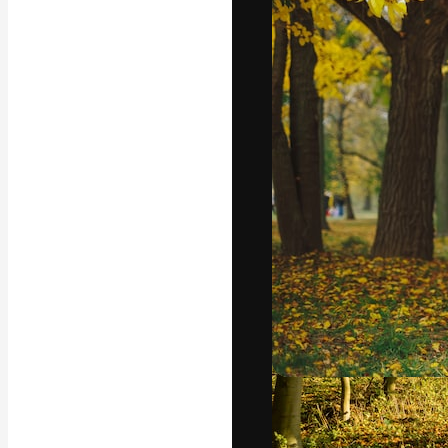
Креативная пл
ваших лучших 
подписчиков с
предприятий, а
Pусский