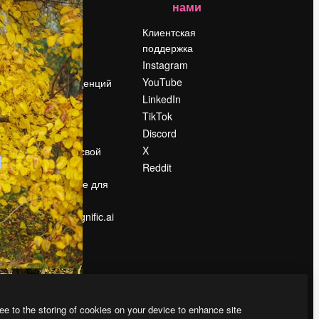
нами
Цены
о
О нас
Клиентская
поддержка
Reviews
Instagram
Вакансии
YouTube
Поиск тенденций
LinkedIn
Блог
TikTok
События
Discord
Slidesgo
ости
X
Продайте свой
контент
Reddit
в
Помещение для
прессы
Ищете magnific.ai
ee to the storing of cookies on your device to enhance site