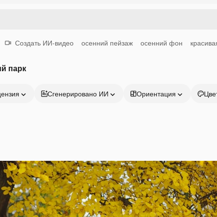
Создать ИИ-видео
осенний пейзаж
осенний фон
красива
й парк
цензия
Сгенерировано ИИ
Ориентация
Цве
Продукция
Начать