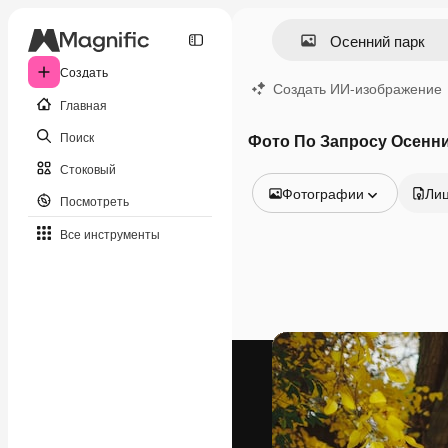
Создать
Создать ИИ-изображение
Главная
Поиск
Фото По Запросу Осенни
Стоковый
Фотографии
Ли
Посмотреть
Все изображения
Все инструменты
Векторы
Иллюстрации
Фотографии
PSD
Шаблоны
Мокапы
Видео
Видеоролик
Моушн-дизайн
Видеошаблоны
Иконки
3D-модели
Шрифты