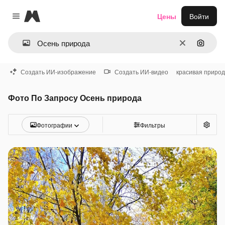
Magnific
Цены
Войти
Close menu
Очистить
Поиск 
Создать ИИ-изображение
Создать ИИ-видео
красивая приро
Фото По Запросу Осень природа
Фотографии
Фильтры