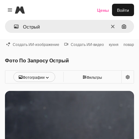
Magnific
Цены
Войти
Close menu
Очистить
Поиск 
Создать ИИ-изображение
Создать ИИ-видео
кухня
повар
Фото По Запросу Острый
Фотографии
Фильтры