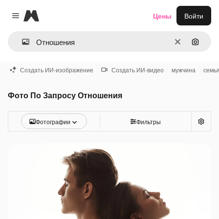
Magnific
Цены
Войти
Close menu
Очистить
Поиск 
Создать ИИ-изображение
Создать ИИ-видео
мужчина
семь
Фото По Запросу Отношения
Фотографии
Фильтры