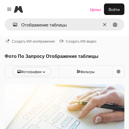
Magnific
Цены
Войти
Close menu
Очистить
Поиск 
Создать ИИ-изображение
Создать ИИ-видео
Фото По Запросу Отображение таблицы
Фотографии
Фильтры