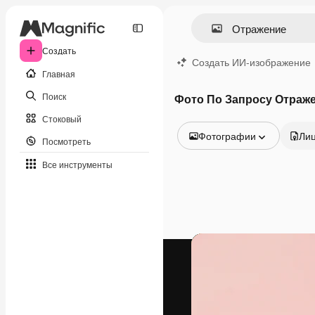
Создать
Создать ИИ-изображение
Главная
Поиск
Фото По Запросу Отраж
Стоковый
Фотографии
Ли
Посмотреть
Все изображения
Все инструменты
Векторы
Иллюстрации
Фотографии
PSD
Шаблоны
Мокапы
Видео
Видеоролик
Моушн-дизайн
Видеошаблоны
Иконки
3D-модели
Шрифты