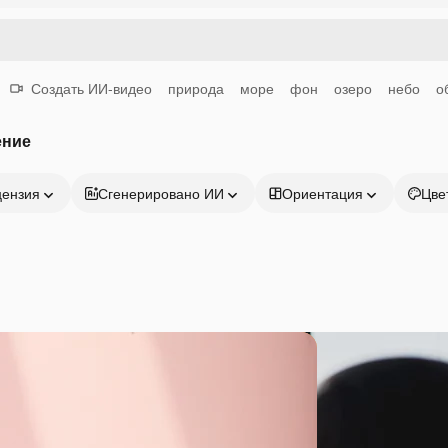
Создать ИИ-видео
природа
море
фон
озеро
небо
о
ение
цензия
Сгенерировано ИИ
Ориентация
Цве
Продукция
Начать