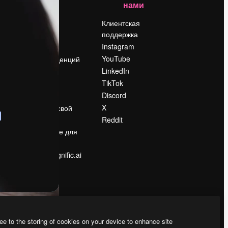
нами
Цены
о
О нас
Клиентская
поддержка
Reviews
Instagram
Вакансии
YouTube
Поиск тенденций
LinkedIn
Блог
TikTok
События
Discord
Slidesgo
ости
X
Продайте свой
контент
Reddit
в
Помещение для
прессы
Ищете magnific.ai
ee to the storing of cookies on your device to enhance site