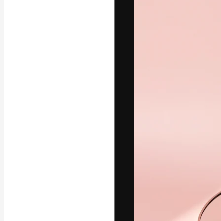
Креативная пл
ваших лучших 
подписчиков с
предприятий, а
Pусский