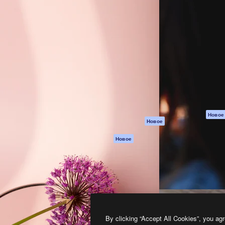
атформа для создания
Spaces
Academy
работ. Более 1 миллиона
ИИ-помощник
Документация п
реди креаторов,
Пакету ИИ
Генератор
гентств и студий.
изображений ИИ
Служба
поддержки
Генератор видео
ИИ
Условия и
положения
Генератор голоса
на основе ИИ
Политика
конфиденциальн
Стоковый контент
Оригиналы
MCP для
Новое
Новое
Claude/ChatGPT
Политика файло
cookie
Агенты
Новое
Центр доверия
API
Партнеры
Мобильное
приложение
Предприятие
Все инструменты
Magnific
By clicking “Accept All Cookies”, you agr