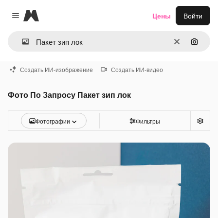
Magnific
Цены
Войти
Close menu
Очистить
Поиск 
Создать ИИ-изображение
Создать ИИ-видео
Фото По Запросу Пакет зип лок
Фотографии
Фильтры