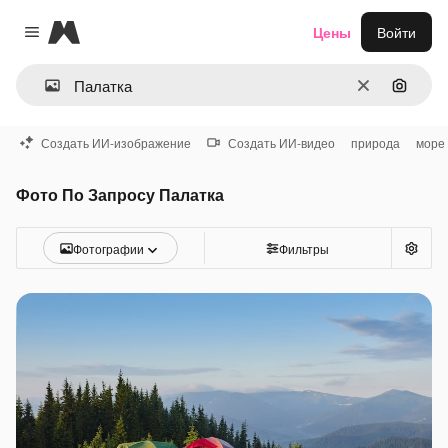
Magnific
Цены
Войти
Close menu
Очистить
Поиск 
Создать ИИ-изображение
Создать ИИ-видео
природа
море
Фото По Запросу Палатка
Фотографии
Фильтры