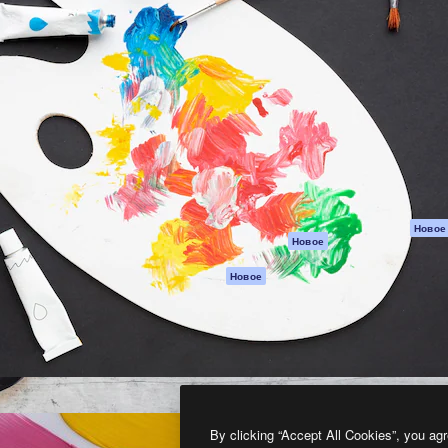
атформа для создания
Spaces
Academy
работ. Более 1 миллиона
ИИ-помощник
Документация п
реди креаторов,
Пакету ИИ
Генератор
гентств и студий.
изображений ИИ
Служба
поддержки
Генератор видео
ИИ
Условия и
положения
Генератор голоса
на основе ИИ
Политика
конфиденциальн
Стоковый контент
Оригиналы
MCP для
Новое
Новое
Claude/ChatGPT
Политика файло
cookie
Агенты
Новое
Центр доверия
API
Партнеры
Мобильное
приложение
Предприятие
Все инструменты
Magnific
By clicking “Accept All Cookies”, you agr