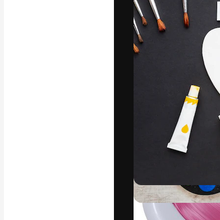
Креативная пл
ваших лучших 
подписчиков с
предприятий, а
Pусский