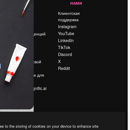
нами
Цены
о
О нас
Клиентская
поддержка
Reviews
Instagram
Вакансии
YouTube
Поиск тенденций
LinkedIn
Блог
TikTok
События
Discord
Slidesgo
ости
X
Продайте свой
контент
Reddit
в
Помещение для
прессы
Ищете magnific.ai
ee to the storing of cookies on your device to enhance site