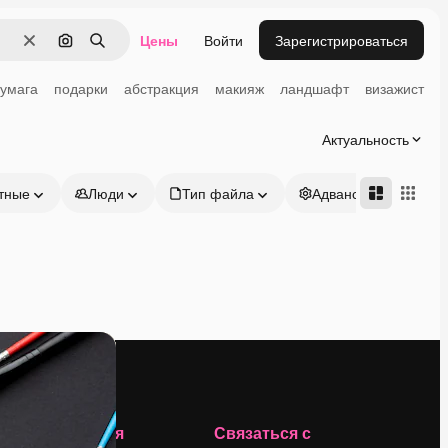
Цены
Войти
Зарегистрироваться
Очистить
Поиск по изображению
Поиск
умага
подарки
абстракция
макияж
ландшафт
визажист
Актуальность
тные
Люди
Тип файла
Адвансд
Компания
Связаться с