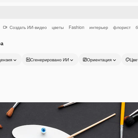
Создать ИИ-видео
цветы
Fashion
интерьер
флорист
б
ра
цензия
Сгенерировано ИИ
Ориентация
Цве
Продукция
Начать