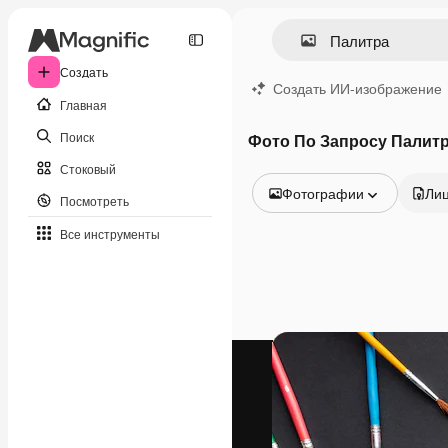
Создать
Создать ИИ-изображение
Главная
Поиск
Фото По Запросу Палит
Стоковый
Фотографии
Ли
Посмотреть
Все изображения
Все инструменты
Векторы
Иллюстрации
Фотографии
PSD
Шаблоны
Мокапы
Видео
Видеоролик
Моушн-дизайн
Видеошаблоны
Иконки
3D-модели
Шрифты