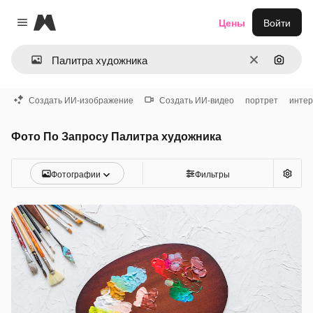
Magnific
Цены
Войти
Close menu
Очистить
Поиск 
Создать ИИ-изображение
Создать ИИ-видео
портрет
интер
Фото По Запросу Палитра художника
Фотографии
Фильтры