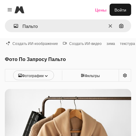
Magnific
Цены
Войти
Close menu
Очистить
Поиск 
Создать ИИ-изображение
Создать ИИ-видео
зима
текстура
Фото По Запросу Пальто
Фотографии
Фильтры