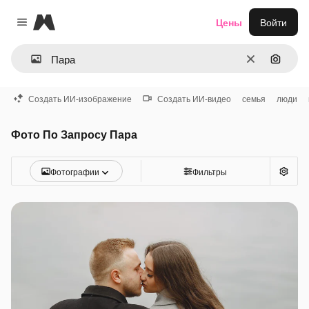
Magnific
Цены
Войти
Close menu
Очистить
Поиск 
Создать ИИ-изображение
Создать ИИ-видео
семья
люди
Фото По Запросу Пара
Фотографии
Фильтры