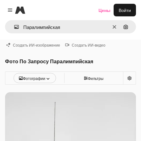
Magnific
Цены
Войти
Close menu
Очистить
Поиск 
Создать ИИ-изображение
Создать ИИ-видео
Фото По Запросу Паралимпийская
Фотографии
Фильтры