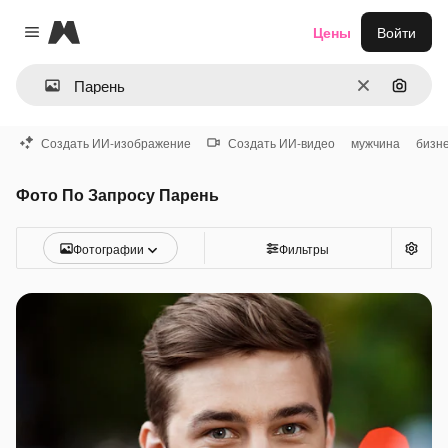
Magnific
Цены
Войти
Close menu
Очистить
Поиск 
Создать ИИ-изображение
Создать ИИ-видео
мужчина
бизн
Фото По Запросу Парень
Фотографии
Фильтры