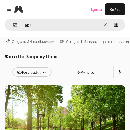
Magnific
Цены
Войти
Close menu
Очистить
Поиск 
Создать ИИ-изображение
Создать ИИ-видео
цветы
природ
Фото По Запросу Парк
Фотографии
Фильтры