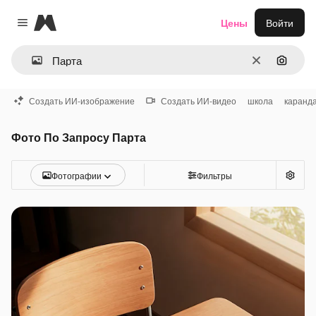
Magnific
Цены
Войти
Close menu
Очистить
Поиск 
Создать ИИ-изображение
Создать ИИ-видео
школа
каранд
Фото По Запросу Парта
Фотографии
Фильтры