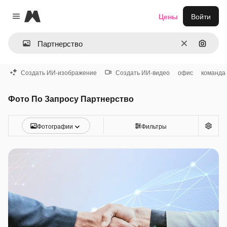
Magnific
Цены
Войти
Close menu
Очистить
Поиск 
Создать ИИ-изображение
Создать ИИ-видео
офис
команда
Фото По Запросу Партнерство
Фотографии
Фильтры