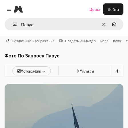
Magnific
Цены
Войти
Close menu
Очистить
Поиск 
Создать ИИ-изображение
Создать ИИ-видео
море
пляж
т
Фото По Запросу Парус
Фотографии
Фильтры