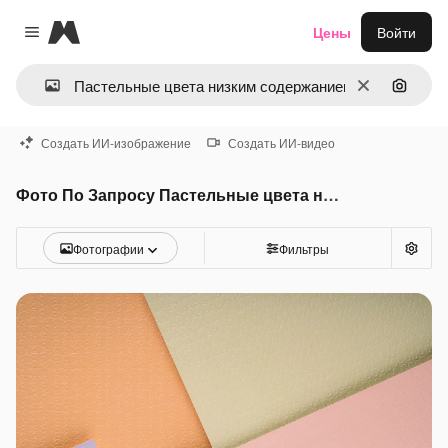
Magnific
Цены
Войти
Close menu
Очистить
Поиск 
Создать ИИ-изображение
Создать ИИ-видео
Фото По Запросу Пастельные цвета низким содержанием поливинила
Фотографии
Фильтры