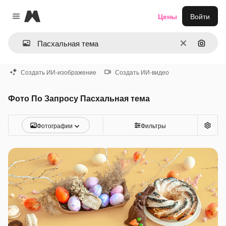
Magnific
Цены
Войти
Close menu
Очистить
Поиск 
Создать ИИ-изображение
Создать ИИ-видео
Фото По Запросу Пасхальная тема
Фотографии
Фильтры