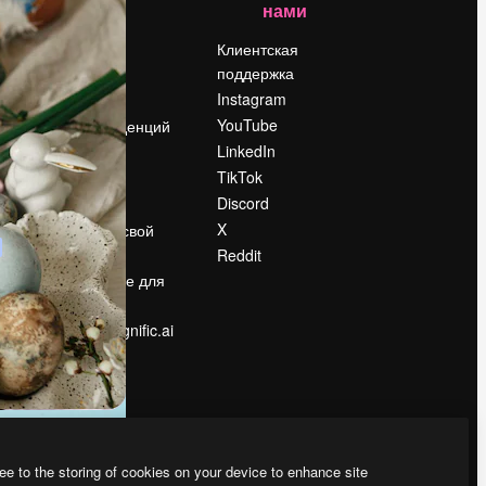
нами
Цены
о
О нас
Клиентская
поддержка
Reviews
Instagram
Вакансии
YouTube
Поиск тенденций
LinkedIn
Блог
TikTok
События
Discord
Slidesgo
ости
X
Продайте свой
контент
Reddit
в
Помещение для
прессы
Ищете magnific.ai
ee to the storing of cookies on your device to enhance site