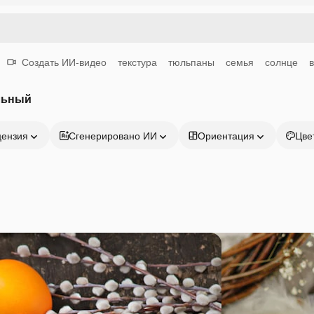
Создать ИИ-видео
текстура
тюльпаны
семья
солнце
льный
цензия
Сгенерировано ИИ
Ориентация
Цве
Продукция
Начать