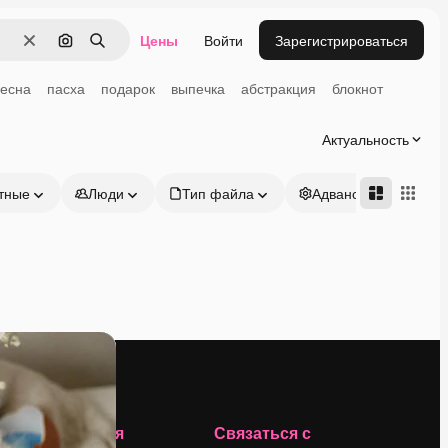
Цены
Войти
Зарегистрироваться
Очистить
Поиск по изображению
Поиск
весна
пасха
подарок
выпечка
абстракция
блокнот
Актуальность
тные
Люди
Тип файла
Адвансд
Компания
Связаться с