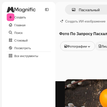
Создать
Создать ИИ-изображение
Главная
Поиск
Фото По Запросу Пасха
Стоковый
Фотографии
Ли
Посмотреть
Все изображения
Все инструменты
Векторы
Иллюстрации
Фотографии
PSD
Шаблоны
Мокапы
Видео
Видеоролик
Моушн-дизайн
Видеошаблоны
Иконки
3D-модели
Шрифты