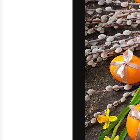
Креативная пл
ваших лучших 
подписчиков с
предприятий, а
Pусский