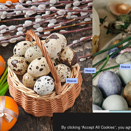
атформа для создания
Spaces
Academy
работ. Более 1 миллиона
ИИ-помощник
Документация п
реди креаторов,
Пакету ИИ
Генератор
гентств и студий.
изображений ИИ
Служба
поддержки
Генератор видео
ИИ
Условия и
положения
Генератор голоса
на основе ИИ
Политика
конфиденциальн
Стоковый контент
Оригиналы
MCP для
Новое
Новое
Claude/ChatGPT
Политика файло
cookie
Агенты
Новое
Центр доверия
API
Партнеры
Мобильное
приложение
Предприятие
Все инструменты
Magnific
By clicking “Accept All Cookies”, you agr