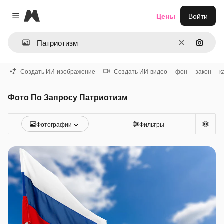
Magnific
Цены
Войти
Close menu
Очистить
Поиск 
Создать ИИ-изображение
Создать ИИ-видео
фон
закон
к
Фото По Запросу Патриотизм
Фотографии
Фильтры