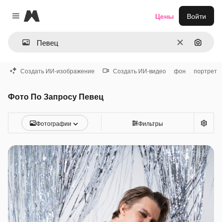
Magnific
Цены
Войти
Close menu
Очистить
Поиск 
Создать ИИ-изображение
Создать ИИ-видео
фон
портрет
Фото По Запросу Певец
Фотографии
Фильтры